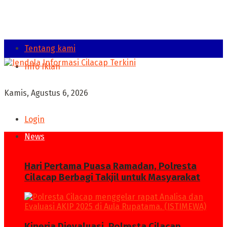
Tentang kami
Info Iklan
Kamis, Agustus 6, 2026
Login
News
Hari Pertama Puasa Ramadan, Polresta
Cilacap Berbagi Takjil untuk Masyarakat
Kinerja Dievaluasi, Polresta Cilacap