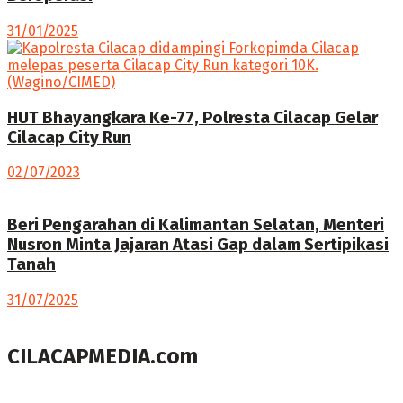
31/01/2025
HUT Bhayangkara Ke-77, Polresta Cilacap Gelar
Cilacap City Run
02/07/2023
Beri Pengarahan di Kalimantan Selatan, Menteri
Nusron Minta Jajaran Atasi Gap dalam Sertipikasi
Tanah
31/07/2025
CILACAPMEDIA.com
Menyajikan berita dan informasi Cilacap terkini