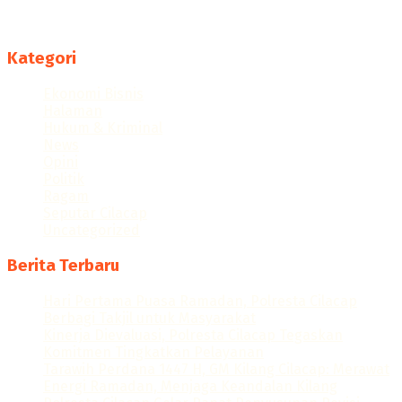
Follow us
Kategori
Ekonomi Bisnis
Halaman
Hukum & Kriminal
News
Opini
Politik
Ragam
Seputar Cilacap
Uncategorized
Berita Terbaru
Hari Pertama Puasa Ramadan, Polresta Cilacap
Berbagi Takjil untuk Masyarakat
Kinerja Dievaluasi, Polresta Cilacap Tegaskan
Komitmen Tingkatkan Pelayanan
Tarawih Perdana 1447 H, GM Kilang Cilacap: Merawat
Energi Ramadan, Menjaga Keandalan Kilang