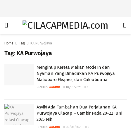
Home
Tag
KA Purwojaya
Tag:
KA Purwojaya
Mengintip Kereta Makan Modern dan
Nyaman Yang Dihadirkan KA Purwojaya,
Malioboro Ekspres, dan Cakrabuana
PENULIS
WAGINO
10/10/2025
0
Asyik! Ada Tambahan Dua Perjalanan KA
Purwojaya Cilacap – Gambir Pada 20–22 Juni
2025 Nih
PENULIS
WAGINO
20/06/2025
0