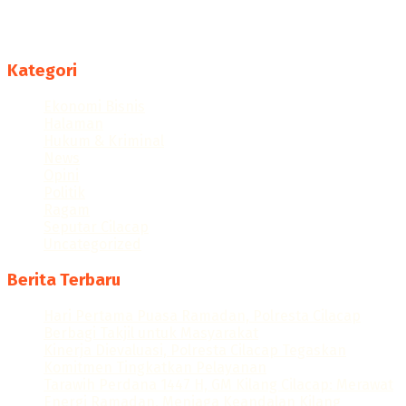
Menyajikan berita dan informasi Cilacap terkini
Follow us
Kategori
Ekonomi Bisnis
Halaman
Hukum & Kriminal
News
Opini
Politik
Ragam
Seputar Cilacap
Uncategorized
Berita Terbaru
Hari Pertama Puasa Ramadan, Polresta Cilacap
Berbagi Takjil untuk Masyarakat
Kinerja Dievaluasi, Polresta Cilacap Tegaskan
Komitmen Tingkatkan Pelayanan
Tarawih Perdana 1447 H, GM Kilang Cilacap: Merawat
Energi Ramadan, Menjaga Keandalan Kilang