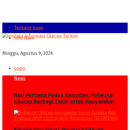
Tentang kami
Info Iklan
Minggu, Agustus 9, 2026
Login
News
Hari Pertama Puasa Ramadan, Polresta
Cilacap Berbagi Takjil untuk Masyarakat
Kinerja Dievaluasi, Polresta Cilacap