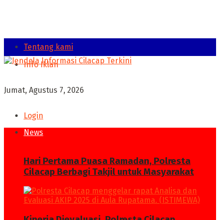
Tentang kami
Info Iklan
Jumat, Agustus 7, 2026
Login
News
Hari Pertama Puasa Ramadan, Polresta
Cilacap Berbagi Takjil untuk Masyarakat
Kinerja Dievaluasi, Polresta Cilacap