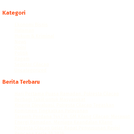
Follow us
Kategori
Ekonomi Bisnis
Halaman
Hukum & Kriminal
News
Opini
Politik
Ragam
Seputar Cilacap
Uncategorized
Berita Terbaru
Hari Pertama Puasa Ramadan, Polresta Cilacap
Berbagi Takjil untuk Masyarakat
Kinerja Dievaluasi, Polresta Cilacap Tegaskan
Komitmen Tingkatkan Pelayanan
Tarawih Perdana 1447 H, GM Kilang Cilacap: Merawat
Energi Ramadan, Menjaga Keandalan Kilang
Polresta Cilacap Gelar Rapat Penyusunan Revisi
Rencana Kerja TA 2026