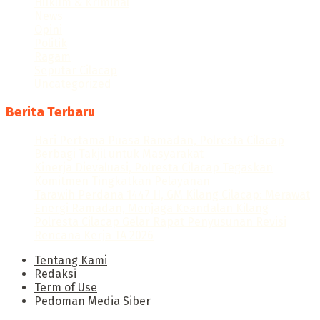
Hukum & Kriminal
News
Opini
Politik
Ragam
Seputar Cilacap
Uncategorized
Berita Terbaru
Hari Pertama Puasa Ramadan, Polresta Cilacap
Berbagi Takjil untuk Masyarakat
Kinerja Dievaluasi, Polresta Cilacap Tegaskan
Komitmen Tingkatkan Pelayanan
Tarawih Perdana 1447 H, GM Kilang Cilacap: Merawat
Energi Ramadan, Menjaga Keandalan Kilang
Polresta Cilacap Gelar Rapat Penyusunan Revisi
Rencana Kerja TA 2026
Tentang Kami
Redaksi
Term of Use
Pedoman Media Siber