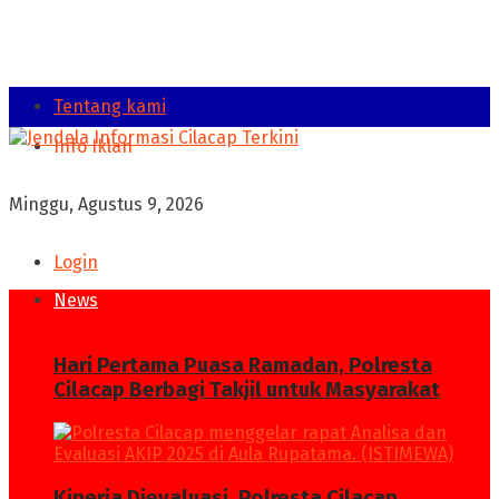
Tentang kami
Info Iklan
Minggu, Agustus 9, 2026
Login
News
Hari Pertama Puasa Ramadan, Polresta
Cilacap Berbagi Takjil untuk Masyarakat
Kinerja Dievaluasi, Polresta Cilacap