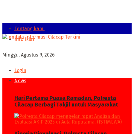
Tentang kami
Info Iklan
Minggu, Agustus 9, 2026
Login
News
Hari Pertama Puasa Ramadan, Polresta
Cilacap Berbagi Takjil untuk Masyarakat
Kinerja Dievaluasi, Polresta Cilacap