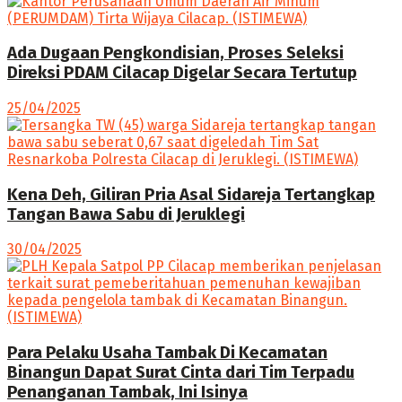
Ada Dugaan Pengkondisian, Proses Seleksi
Direksi PDAM Cilacap Digelar Secara Tertutup
25/04/2025
Kena Deh, Giliran Pria Asal Sidareja Tertangkap
Tangan Bawa Sabu di Jeruklegi
30/04/2025
Para Pelaku Usaha Tambak Di Kecamatan
Binangun Dapat Surat Cinta dari Tim Terpadu
Penanganan Tambak, Ini Isinya