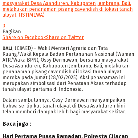
masyarakat Desa Asahduren, Kabupaten Jembrana, Bali,
melakukan penanaman pisang cavendish di lokasi tanah
ulayat. (ISTIMEWA)
0
Bagikan
Share on Facebook
Share on Twitter
BALI
, (CIMED) – Wakil Menteri Agraria dan Tata
Ruang/Wakil Kepala Badan Pertanahan Nasional (Wamen
ATR/Waka BPN), Ossy Dermawan, bersama masyarakat
Desa Asahduren, Kabupaten Jembrana, Bali, melakukan
penanaman pisang cavendish di lokasi tanah ulayat
mereka pada Jumat (28/02/2025). Aksi penanaman ini
merupakan simbolisasi dari Penataan Akses terhadap
tanah ulayat pertama di Indonesia.
Dalam sambutannya, Ossy Dermawan menyampaikan
bahwa sertipikat tanah ulayat di Desa Asahduren kini
telah memberi dampak lebih bagi masyarakat sekitar.
Baca juga :
Hari Pertama Puasa Ramadan, Polresta Cilacap