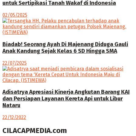
untuk Sertipikasi Tanah Wakaf di Indonesia
02/05/2025
Biadab! Seorang Ayah Di Majenang Diduga Gauli
Anak Kandung Sejak Kelas 6 SD Hingga SMA
22/07/2025
Adisatrya Apresiasi Kinerja Angkutan Barang KAI
dan Persiapan Layanan Kereta Api untuk Libur
Nataru
22/12/2022
CILACAPMEDIA.com