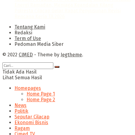
Energi Ramadan, Menjaga Keandalan Kilang
Polresta Cilacap Gelar Rapat Penyusunan Revisi
Rencana Kerja TA 2026
Tentang Kami
Redaksi
Term of Use
Pedoman Media Siber
© 2022
CIMED
- Theme by
Jegtheme
.
Tidak Ada Hasil
Lihat Semua Hasil
Homepages
Home Page 1
Home Page 2
News
Politik
Seputar Cilacap
Ekonomi Bisnis
Ragam
Cimed TV