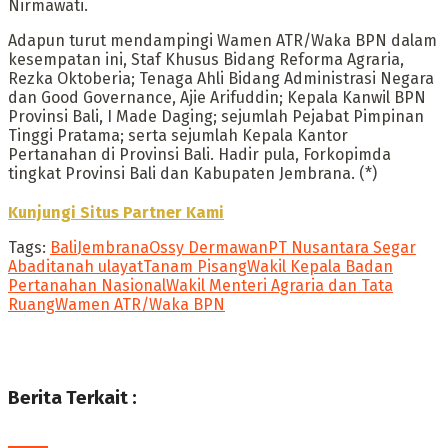
Nirmawati.
Adapun turut mendampingi Wamen ATR/Waka BPN dalam
kesempatan ini, Staf Khusus Bidang Reforma Agraria,
Rezka Oktoberia; Tenaga Ahli Bidang Administrasi Negara
dan Good Governance, Ajie Arifuddin; Kepala Kanwil BPN
Provinsi Bali, I Made Daging; sejumlah Pejabat Pimpinan
Tinggi Pratama; serta sejumlah Kepala Kantor
Pertanahan di Provinsi Bali. Hadir pula, Forkopimda
tingkat Provinsi Bali dan Kabupaten Jembrana. (*)
Kunjungi Situs Partner Kami
Tags:
Bali
Jembrana
Ossy Dermawan
PT Nusantara Segar
Abadi
tanah ulayat
Tanam Pisang
Wakil Kepala Badan
Pertanahan Nasional
Wakil Menteri Agraria dan Tata
Ruang
Wamen ATR/Waka BPN
Berita Terkait :