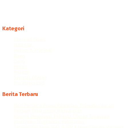
Menyajikan berita dan informasi Cilacap terkini
Follow us
Kategori
Ekonomi Bisnis
Halaman
Hukum & Kriminal
News
Opini
Politik
Ragam
Seputar Cilacap
Uncategorized
Berita Terbaru
Hari Pertama Puasa Ramadan, Polresta Cilacap
Berbagi Takjil untuk Masyarakat
Kinerja Dievaluasi, Polresta Cilacap Tegaskan
Komitmen Tingkatkan Pelayanan
Tarawih Perdana 1447 H, GM Kilang Cilacap: Merawat