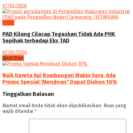
07/02/2026
News
PAD Kilang Cilacap Tegaskan Tidak Ada PHK
Sepihak terhadap Eks TAD
02/02/2026
Next Post
Naik Kereta Api Rombongan Makin Seru, Ada
Promo Spesial 'Mendoan" Dapat Diskon 10%
Tinggalkan Balasan
Alamat email Anda tidak akan dipublikasikan.
Ruas yang
wajib ditandai
*