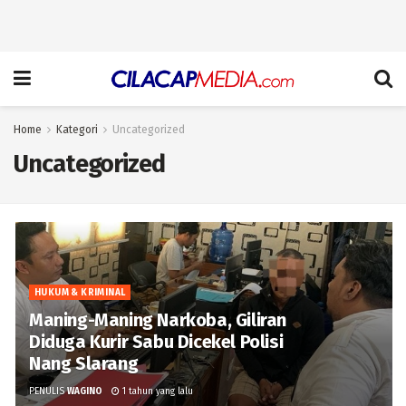
Home
Kategori
Uncategorized
Uncategorized
HUKUM & KRIMINAL
Maning-Maning Narkoba, Giliran
Diduga Kurir Sabu Dicekel Polisi
Nang Slarang
PENULIS
WAGINO
1 tahun yang lalu