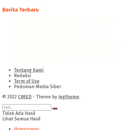
Berita Terbaru
Hari Pertama Puasa Ramadan, Polresta Cilacap
Berbagi Takjil untuk Masyarakat
Kinerja Dievaluasi, Polresta Cilacap Tegaskan
Komitmen Tingkatkan Pelayanan
Tarawih Perdana 1447 H, GM Kilang Cilacap: Merawat
Energi Ramadan, Menjaga Keandalan Kilang
Polresta Cilacap Gelar Rapat Penyusunan Revisi
Rencana Kerja TA 2026
Tentang Kami
Redaksi
Term of Use
Pedoman Media Siber
© 2022
CIMED
- Theme by
Jegtheme
.
Tidak Ada Hasil
Lihat Semua Hasil
Homepages