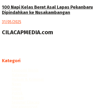
100 Napi Kelas Berat Asal Lapas Pekanbaru
Dipindahkan ke Nusakambangan
31/05/2025
CILACAPMEDIA.com
Menyajikan berita dan informasi Cilacap terkini
Follow us
Kategori
Ekonomi Bisnis
Halaman
Hukum & Kriminal
News
Opini
Politik
Ragam
Seputar Cilacap
Uncategorized