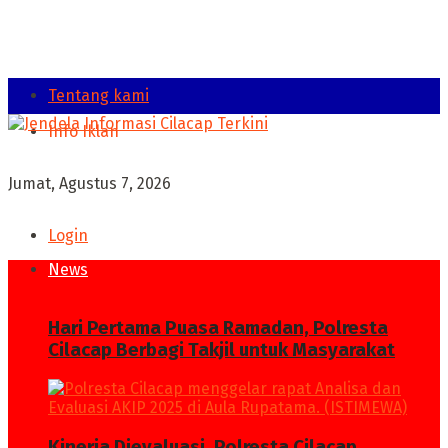
Tentang kami
Info Iklan
Jumat, Agustus 7, 2026
Login
News
Hari Pertama Puasa Ramadan, Polresta
Cilacap Berbagi Takjil untuk Masyarakat
Kinerja Dievaluasi, Polresta Cilacap