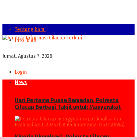
Tentang kami
Info Iklan
Jumat, Agustus 7, 2026
Login
News
Hari Pertama Puasa Ramadan, Polresta
Cilacap Berbagi Takjil untuk Masyarakat
Kinerja Dievaluasi, Polresta Cilacap