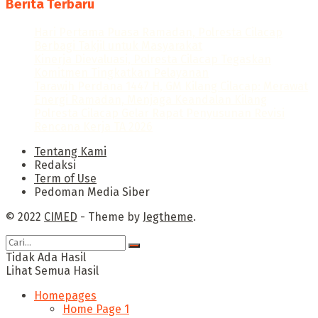
Berita Terbaru
Hari Pertama Puasa Ramadan, Polresta Cilacap
Berbagi Takjil untuk Masyarakat
Kinerja Dievaluasi, Polresta Cilacap Tegaskan
Komitmen Tingkatkan Pelayanan
Tarawih Perdana 1447 H, GM Kilang Cilacap: Merawat
Energi Ramadan, Menjaga Keandalan Kilang
Polresta Cilacap Gelar Rapat Penyusunan Revisi
Rencana Kerja TA 2026
Tentang Kami
Redaksi
Term of Use
Pedoman Media Siber
© 2022
CIMED
- Theme by
Jegtheme
.
Tidak Ada Hasil
Lihat Semua Hasil
Homepages
Home Page 1