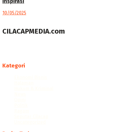
Inspirasi
10/05/2025
CILACAPMEDIA.com
Menyajikan berita dan informasi Cilacap terkini
Follow us
Kategori
Ekonomi Bisnis
Halaman
Hukum & Kriminal
News
Opini
Politik
Ragam
Seputar Cilacap
Uncategorized