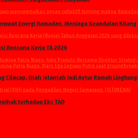
Merawat Energi Ramadan, Menjaga Keandalan Kilang
si Rencana Kerja TA 2026
ang Cilacap, Olah Jelantah Jadi Avtur Ramah Lingkun
epihak terhadap Eks TAD