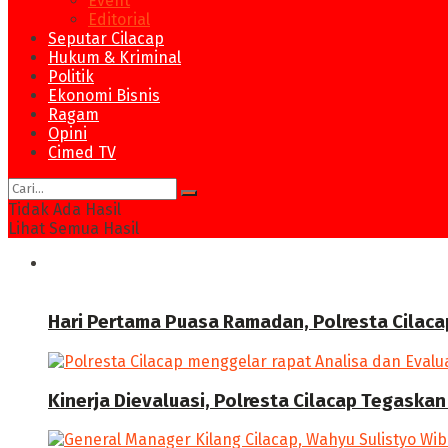
Event
Editorial
Seputar Cilacap
Hukum & Kriminal
Politik
Ekonomi Bisnis
Ragam
Opini
Cimed TV
Tidak Ada Hasil
Lihat Semua Hasil
News
Hari Pertama Puasa Ramadan, Polresta Cilaca
Kinerja Dievaluasi, Polresta Cilacap Tegask