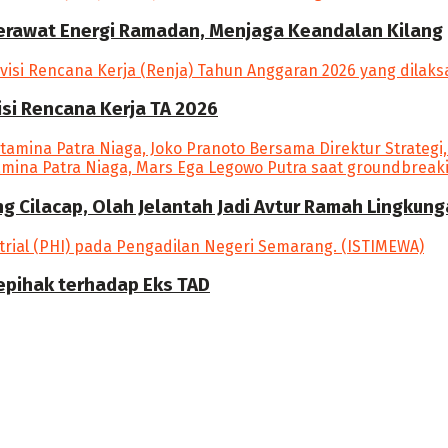
Merawat Energi Ramadan, Menjaga Keandalan Kilang
si Rencana Kerja TA 2026
ang Cilacap, Olah Jelantah Jadi Avtur Ramah Lingkun
epihak terhadap Eks TAD