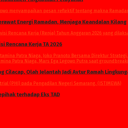
Merawat Energi Ramadan, Menjaga Keandalan Kilang
si Rencana Kerja TA 2026
ang Cilacap, Olah Jelantah Jadi Avtur Ramah Lingkun
epihak terhadap Eks TAD