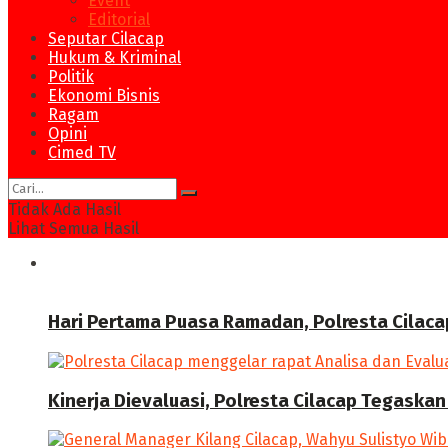
Event
Editorial
Seputar Cilacap
Hukum & Kriminal
Politik
Ekonomi Bisnis
Ragam
Opini
Cimed TV
Tidak Ada Hasil
Lihat Semua Hasil
News
Hari Pertama Puasa Ramadan, Polresta Cilaca
Kinerja Dievaluasi, Polresta Cilacap Tegask