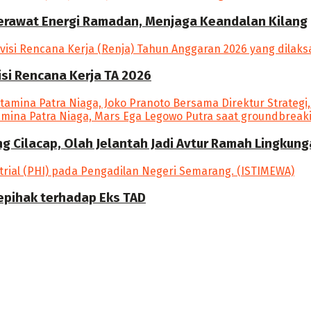
Merawat Energi Ramadan, Menjaga Keandalan Kilang
si Rencana Kerja TA 2026
ang Cilacap, Olah Jelantah Jadi Avtur Ramah Lingkun
epihak terhadap Eks TAD