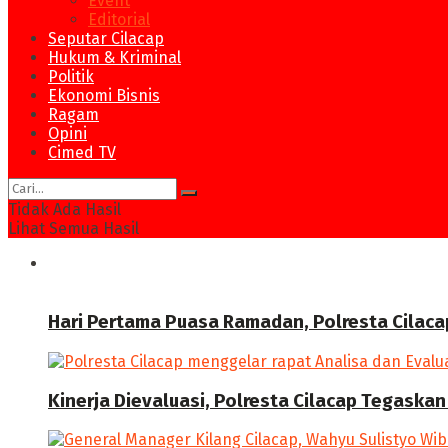
Event
Editorial
Seputar Cilacap
Hukum & Kriminal
Politik
Ekonomi Bisnis
Ragam
Opini
Cimed TV
Tidak Ada Hasil
Lihat Semua Hasil
News
Hari Pertama Puasa Ramadan, Polresta Cilaca
Kinerja Dievaluasi, Polresta Cilacap Tegask