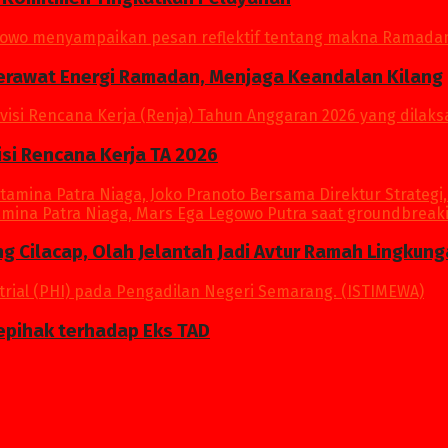
Merawat Energi Ramadan, Menjaga Keandalan Kilang
si Rencana Kerja TA 2026
ang Cilacap, Olah Jelantah Jadi Avtur Ramah Lingkun
epihak terhadap Eks TAD