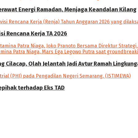
Merawat Energi Ramadan, Menjaga Keandalan Kilang
si Rencana Kerja TA 2026
ang Cilacap, Olah Jelantah Jadi Avtur Ramah Lingkun
epihak terhadap Eks TAD