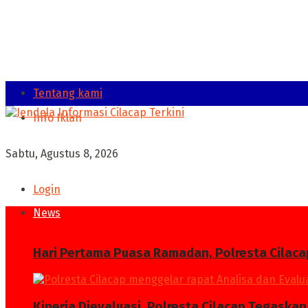
Tentang kami
Info Iklan
Sabtu, Agustus 8, 2026
Login
News
Hari Pertama Puasa Ramadan, Polresta Cilaca
Kinerja Dievaluasi, Polresta Cilacap Tegask