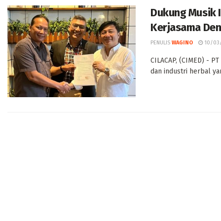
Dukung Musik I
Kerjasama Den
PENULIS
WAGINO
10/03
CILACAP, (CIMED) - PT 
dan industri herbal y