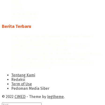
Politik
Ragam
Seputar Cilacap
Uncategorized
Berita Terbaru
Hari Pertama Puasa Ramadan, Polresta Cilacap
Berbagi Takjil untuk Masyarakat
Kinerja Dievaluasi, Polresta Cilacap Tegaskan
Komitmen Tingkatkan Pelayanan
Tarawih Perdana 1447 H, GM Kilang Cilacap: Merawat
Energi Ramadan, Menjaga Keandalan Kilang
Polresta Cilacap Gelar Rapat Penyusunan Revisi
Rencana Kerja TA 2026
Tentang Kami
Redaksi
Term of Use
Pedoman Media Siber
© 2022
CIMED
- Theme by
Jegtheme
.