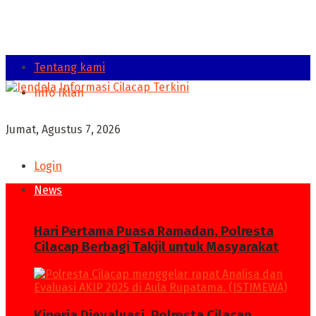
Tentang kami
Info Iklan
Jumat, Agustus 7, 2026
Login
News
Hari Pertama Puasa Ramadan, Polresta
Cilacap Berbagi Takjil untuk Masyarakat
Kinerja Dievaluasi, Polresta Cilacap