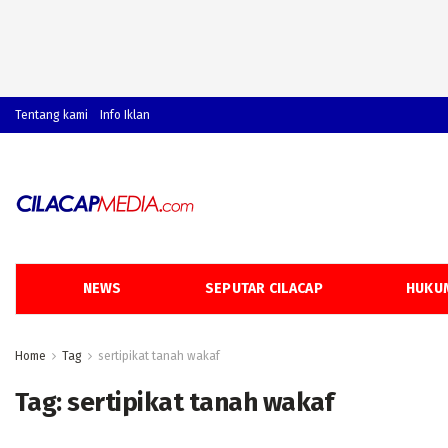
Tentang kami
Info Iklan
NEWS
SEPUTAR CILACAP
HUKUM
Home
Tag
sertipikat tanah wakaf
Tag:
sertipikat tanah wakaf