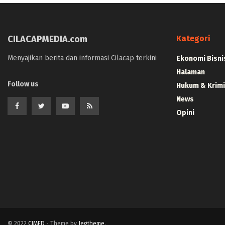
CILACAPMEDIA.com
Kategori
Menyajikan berita dan informasi Cilacap terkini
Ekonomi Bisni
Halaman
Follow us
Hukum & Krimi
News
Opini
© 2022
CIMED
- Theme by
Jegtheme
.