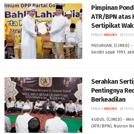
Pimpinan Pond
ATR/BPN atas 
Sertipikat Wak
PENULIS
WAGINO
17/03
PASURUAN, (CIMED) - 
berdiri sejak 1991, akh
Serahkan Serti
Pentingnya Red
Berkeadilan
PENULIS
WAGINO
10/03
KUDUS, (CIMED) - Men
(ATR/BPN), Nusron Wa