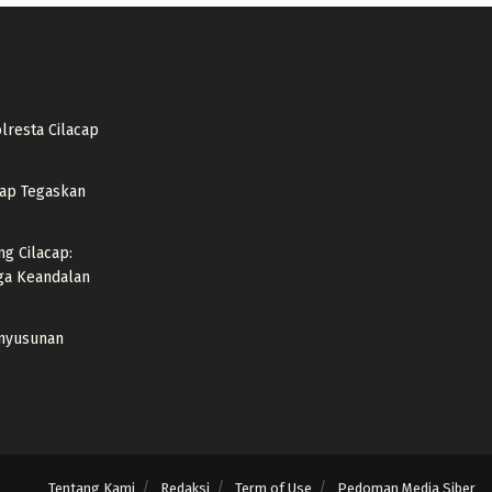
lresta Cilacap
acap Tegaskan
ng Cilacap:
ga Keandalan
enyusunan
Tentang Kami
Redaksi
Term of Use
Pedoman Media Siber