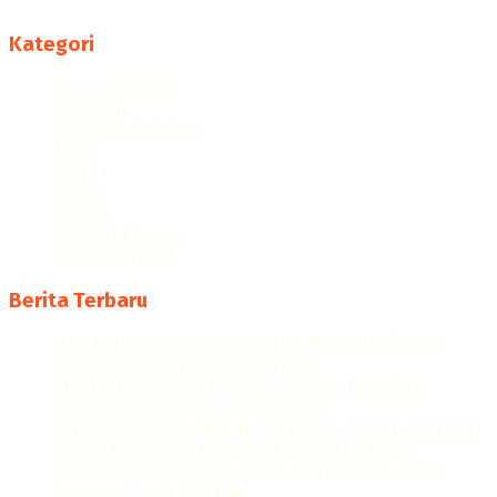
Follow us
Kategori
Ekonomi Bisnis
Halaman
Hukum & Kriminal
News
Opini
Politik
Ragam
Seputar Cilacap
Uncategorized
Berita Terbaru
Hari Pertama Puasa Ramadan, Polresta Cilacap
Berbagi Takjil untuk Masyarakat
Kinerja Dievaluasi, Polresta Cilacap Tegaskan
Komitmen Tingkatkan Pelayanan
Tarawih Perdana 1447 H, GM Kilang Cilacap: Merawat
Energi Ramadan, Menjaga Keandalan Kilang
Polresta Cilacap Gelar Rapat Penyusunan Revisi
Rencana Kerja TA 2026