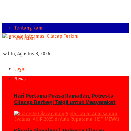
Tentang kami
Info Iklan
Sabtu, Agustus 8, 2026
Login
News
Hari Pertama Puasa Ramadan, Polresta
Cilacap Berbagi Takjil untuk Masyarakat
Kinerja Dievaluasi, Polresta Cilacap