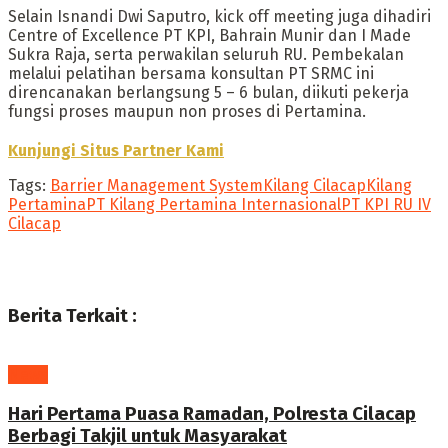
Selain Isnandi Dwi Saputro, kick off meeting juga dihadiri
Centre of Excellence PT KPI, Bahrain Munir dan I Made
Sukra Raja, serta perwakilan seluruh RU. Pembekalan
melalui pelatihan bersama konsultan PT SRMC ini
direncanakan berlangsung 5 – 6 bulan, diikuti pekerja
fungsi proses maupun non proses di Pertamina.
Kunjungi Situs Partner Kami
Tags:
Barrier Management System
Kilang Cilacap
Kilang
Pertamina
PT Kilang Pertamina Internasional
PT KPI RU IV
Cilacap
Berita Terkait :
News
Hari Pertama Puasa Ramadan, Polresta Cilacap
Berbagi Takjil untuk Masyarakat