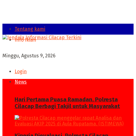
Tentang kami
Info Iklan
Minggu, Agustus 9, 2026
Login
News
Hari Pertama Puasa Ramadan, Polresta
Cilacap Berbagi Takjil untuk Masyarakat
Kinerja Dievaluasi, Polresta Cilacap