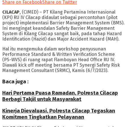
Share on Facebook
Share on Twitter
CILACAP
, (CIMED) – PT Kilang Pertamina Internasional
(KPI) RU IV Cilacap didaulat sebagai percontohan (pilot
project) implementasi Barrier Management System (BMS).
Ini mengingat keandalan Safety Barrier Management
System di Kilang Cilacap sangat baik, pada tahap Hazard
Identification (Hazid) dan Major Accident Hazard (MAH).
Hal itu mengemuka dalam workshop penyusunan
Performance Standard & Written Verification Scheme
(PS-WVS) di ruang rapat Flamboyan Head Office RU IV.
Diawali kick off meeting bersama PT Synergi Safety Risk
Management Consultant (SRMC), Kamis (6/7/2023).
Baca juga :
Hari Pertama Puasa Ramadan, Polresta Cilacap
Berbagi Takjil untuk Masyarakat
Kinerja Dievaluasi, Polresta Cilacap Tegaskan
Komitmen Tingkatkan Pelayanan