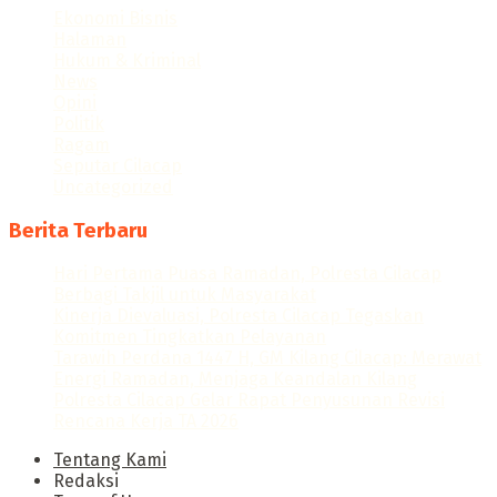
Ekonomi Bisnis
Halaman
Hukum & Kriminal
News
Opini
Politik
Ragam
Seputar Cilacap
Uncategorized
Berita Terbaru
Hari Pertama Puasa Ramadan, Polresta Cilacap
Berbagi Takjil untuk Masyarakat
Kinerja Dievaluasi, Polresta Cilacap Tegaskan
Komitmen Tingkatkan Pelayanan
Tarawih Perdana 1447 H, GM Kilang Cilacap: Merawat
Energi Ramadan, Menjaga Keandalan Kilang
Polresta Cilacap Gelar Rapat Penyusunan Revisi
Rencana Kerja TA 2026
Tentang Kami
Redaksi