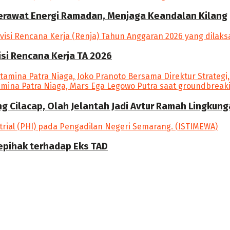
Merawat Energi Ramadan, Menjaga Keandalan Kilang
si Rencana Kerja TA 2026
ang Cilacap, Olah Jelantah Jadi Avtur Ramah Lingkun
epihak terhadap Eks TAD