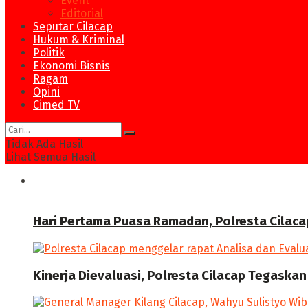
Event
Editorial
Seputar Cilacap
Hukum & Kriminal
Politik
Ekonomi Bisnis
Ragam
Opini
Cimed TV
Tidak Ada Hasil
Lihat Semua Hasil
News
Hari Pertama Puasa Ramadan, Polresta Cilaca
Kinerja Dievaluasi, Polresta Cilacap Tegask