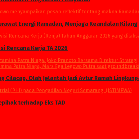
Merawat Energi Ramadan, Menjaga Keandalan Kilang
si Rencana Kerja TA 2026
ang Cilacap, Olah Jelantah Jadi Avtur Ramah Lingkun
epihak terhadap Eks TAD