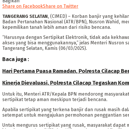
Bagikan
Share on Facebook
Share on Twitter
TANGERANG SELATAN
, (CIMED) – Korban banjir yang kehil
Badan Pertanahan Nasional (ATR/BPN), Nusron Wahid, men
kepemilikan tanah lebih aman dari risiko bencana.
“Harusnya dengan Sertipikat Elektronik, tidak ada kekhawa
akses yang bisa menggunakannya,” jelas Menteri Nusron s
Tangerang Selatan, Kamis (06/03/2025).
Baca juga :
Hari Pertama Puasa Ramadan, Polresta Cilacap Ber
Kinerja Dievaluasi, Polresta Cilacap Tegaskan K
Untuk itu, Menteri ATR/Kepala BPN mendorong masyarakat u
sertipikat tetap aman meskipun terjadi bencana.
Apabila sertipikat yang terkena banjir dan rusak masih 
setempat untuk mengajukan permohonan penggantian sert
Untuk mengurus sertipikat yang rusak, masyarakat dapat m