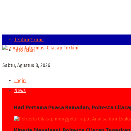
Tentang kami
Info Iklan
Sabtu, Agustus 8, 2026
Login
News
Hari Pertama Puasa Ramadan, Polresta Cilaca
Kinerja Dievaluasi, Polresta Cilacap Tegask