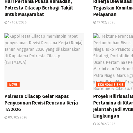
Hari Pertama Puasa Ramadan,
Kinerja Dievaluasi
Polresta Cilacap Berbagi Takjil
Tegaskan Komitm
untuk Masyarakat
Pelayanan
19/02/2026
19/02/2026
NEWS
EKONOMI BISNIS
Polresta Cilacap Gelar Rapat
Proyek Hilirisasi 
Penyusunan Revisi Rencana Kerja
Pertamina di Kila
TA 2026
Jelantah Jadi Avt
Lingkungan
09/02/2026
07/02/2026