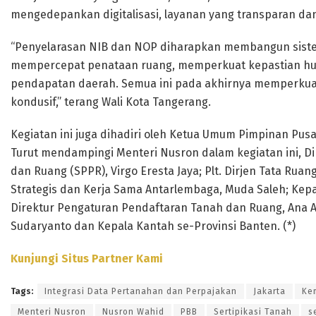
mengedepankan digitalisasi, layanan yang transparan dan 
“Penyelarasan NIB dan NOP diharapkan membangun sistem 
mempercepat penataan ruang, memperkuat kepastian hu
pendapatan daerah. Semua ini pada akhirnya memperkuat
kondusif,” terang Wali Kota Tangerang.
Kegiatan ini juga dihadiri oleh Ketua Umum Pimpinan Pusat
Turut mendampingi Menteri Nusron dalam kegiatan ini, Di
dan Ruang (SPPR), Virgo Eresta Jaya; Plt. Dirjen Tata Rua
Strategis dan Kerja Sama Antarlembaga, Muda Saleh; Kep
Direktur Pengaturan Pendaftaran Tanah dan Ruang, Ana A
Sudaryanto dan Kepala Kantah se-Provinsi Banten. (*)
Kunjungi Situs Partner Kami
Tags:
Integrasi Data Pertanahan dan Perpajakan
Jakarta
Ke
Menteri Nusron
Nusron Wahid
PBB
Sertipikasi Tanah
s