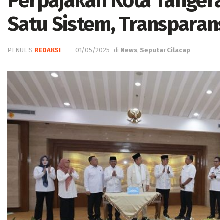
Perpajakan Kota Tangera
Satu Sistem, Transparan
PENULIS
REDAKSI
01/05/2025
di
News
,
Seputar Cilacap