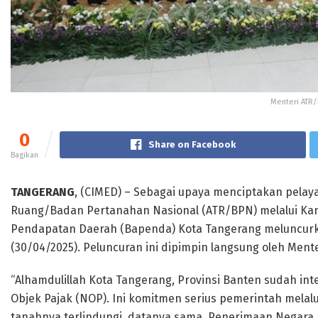
Menteri ATR/
0
Share on Facebook
Bagikan
TANGERANG
, (CIMED) – Sebagai upaya menciptakan pelay
Ruang/Badan Pertanahan Nasional (ATR/BPN) melalui Ka
Pendapatan Daerah (Bapenda) Kota Tangerang meluncurk
(30/04/2025). Peluncuran ini dipimpin langsung oleh Men
“Alhamdulillah Kota Tangerang, Provinsi Banten sudah in
Objek Pajak (NOP). Ini komitmen serius pemerintah melalu
tanahnya terlindungi, datanya sama, Penerimaan Negara 