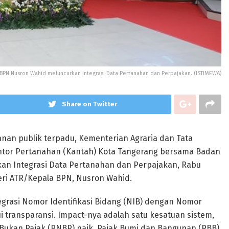
BPN Nusron Wahid meluncurkan Integrasi Data Pertanahan dan Perpajakan. (ISTIMEWA)
Share on Twitter
anan publik terpadu, Kementerian Agraria dan Tata
ntor Pertanahan (Kantah) Kota Tangerang bersama Badan
an Integrasi Data Pertanahan dan Perpajakan, Rabu
teri ATR/Kepala BPN, Nusron Wahid.
tegrasi Nomor Identifikasi Bidang (NIB) dengan Nomor
i transparansi. Impact-nya adalah satu kesatuan sistem,
Bukan Pajak (PNBP) naik, Pajak Bumi dan Bangunan (PBB)