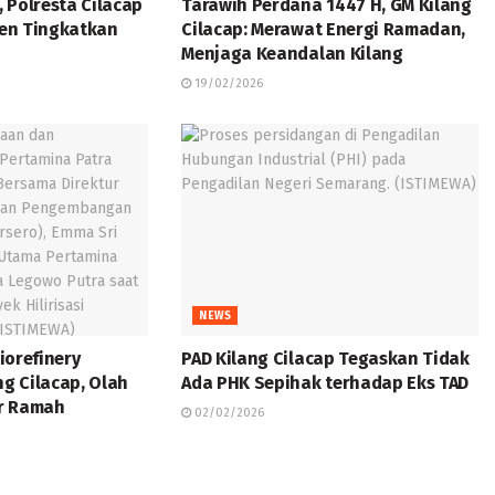
, Polresta Cilacap
Tarawih Perdana 1447 H, GM Kilang
en Tingkatkan
Cilacap: Merawat Energi Ramadan,
Menjaga Keandalan Kilang
19/02/2026
NEWS
Biorefinery
PAD Kilang Cilacap Tegaskan Tidak
ng Cilacap, Olah
Ada PHK Sepihak terhadap Eks TAD
ur Ramah
02/02/2026