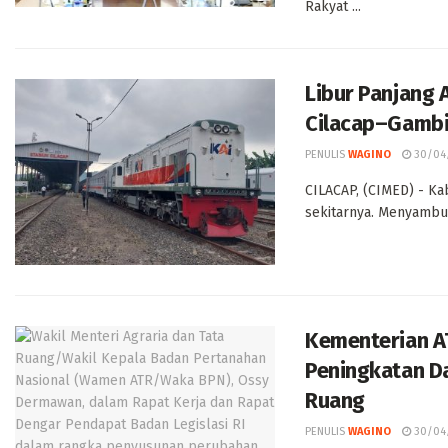
Rakyat ...
Libur Panjang 
Cilacap–Gambi
PENULIS
WAGINO
30/04
CILACAP, (CIMED) - Ka
sekitarnya. Menyambut
Kementerian A
Peningkatan Da
Ruang
PENULIS
WAGINO
30/04