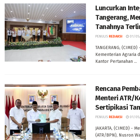
Luncurkan Inte
Tangerang, Men
Tanahnya Terli
PENULIS
REDAKSI
01/05
TANGERANG, (CIMED) -
Kementerian Agraria 
Kantor Pertanahan ...
Rencana Pemba
Menteri ATR/K
Sertipikasi Ta
PENULIS
REDAKSI
01/05
JAKARTA, (CIMED) - Me
(ATR/BPN), Nusron W