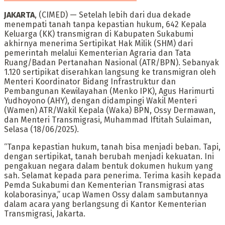
JAKARTA
, (CIMED) — Setelah lebih dari dua dekade
menempati tanah tanpa kepastian hukum, 642 Kepala
Keluarga (KK) transmigran di Kabupaten Sukabumi
akhirnya menerima Sertipikat Hak Milik (SHM) dari
pemerintah melalui Kementerian Agraria dan Tata
Ruang/Badan Pertanahan Nasional (ATR/BPN). Sebanyak
1.120 sertipikat diserahkan langsung ke transmigran oleh
Menteri Koordinator Bidang Infrastruktur dan
Pembangunan Kewilayahan (Menko IPK), Agus Harimurti
Yudhoyono (AHY), dengan didampingi Wakil Menteri
(Wamen) ATR/Wakil Kepala (Waka) BPN, Ossy Dermawan,
dan Menteri Transmigrasi, Muhammad Iftitah Sulaiman,
Selasa (18/06/2025).
“Tanpa kepastian hukum, tanah bisa menjadi beban. Tapi,
dengan sertipikat, tanah berubah menjadi kekuatan. Ini
pengakuan negara dalam bentuk dokumen hukum yang
sah. Selamat kepada para penerima. Terima kasih kepada
Pemda Sukabumi dan Kementerian Transmigrasi atas
kolaborasinya,” ucap Wamen Ossy dalam sambutannya
dalam acara yang berlangsung di Kantor Kementerian
Transmigrasi, Jakarta.