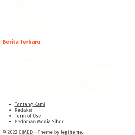
News
Opini
Politik
Ragam
Seputar Cilacap
Uncategorized
Berita Terbaru
Hari Pertama Puasa Ramadan, Polresta Cilacap
Berbagi Takjil untuk Masyarakat
Kinerja Dievaluasi, Polresta Cilacap Tegaskan
Komitmen Tingkatkan Pelayanan
Tarawih Perdana 1447 H, GM Kilang Cilacap: Merawat
Energi Ramadan, Menjaga Keandalan Kilang
Polresta Cilacap Gelar Rapat Penyusunan Revisi
Rencana Kerja TA 2026
Tentang Kami
Redaksi
Term of Use
Pedoman Media Siber
© 2022
CIMED
- Theme by
Jegtheme
.