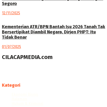
Segoro
12/11/2025
Kementerian ATR/BPN Bantah Isu 2026 Tanah Tak
Bersertipikat Diambil Negara, Dirjen PHPT: Itu
Tidak Benar
01/07/2025
CILACAPMEDIA.com
Menyajikan berita dan informasi Cilacap terkini
Follow us
Kategori
Ekonomi Bisnis
Halaman
Hukum & Kriminal