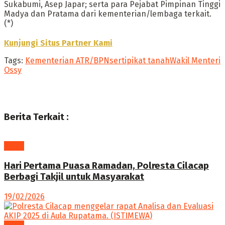
Sukabumi, Asep Japar; serta para Pejabat Pimpinan Tinggi
Madya dan Pratama dari kementerian/lembaga terkait.
(*)
Kunjungi Situs Partner Kami
Tags:
Kementerian ATR/BPN
sertipikat tanah
Wakil Menteri
Ossy
Berita Terkait :
News
Hari Pertama Puasa Ramadan, Polresta Cilacap
Berbagi Takjil untuk Masyarakat
19/02/2026