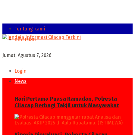
Tentang kami
Info Iklan
Jumat, Agustus 7, 2026
Login
News
Hari Pertama Puasa Ramadan, Polresta
Cilacap Berbagi Takjil untuk Masyarakat
Kinerja Dievaluasi, Polresta Cilacap