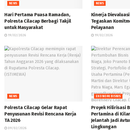
NEWS
NEWS
Hari Pertama Puasa Ramadan,
Kinerja Dievaluasi
Polresta Cilacap Berbagi Takjil
Tegaskan Komitm
untuk Masyarakat
Pelayanan
19/02/2026
19/02/2026
NEWS
EKONOMI BISNIS
Polresta Cilacap Gelar Rapat
Proyek Hilirisasi 
Penyusunan Revisi Rencana Kerja
Pertamina di Kila
TA 2026
Jelantah Jadi Avt
Lingkungan
09/02/2026