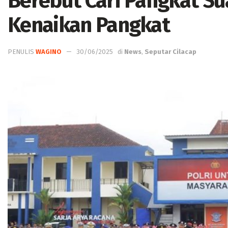
Berebut Cari Pangkat S
Kenaikan Pangkat
PENULIS
WAGINO
30/06/2025
di
News
,
Seputar Cilacap