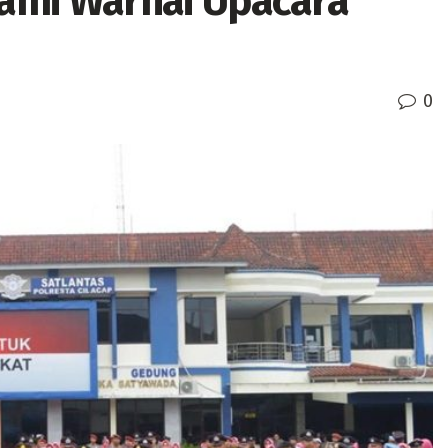
uami Warnai Upacara
0