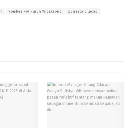
ri
Kombes Pol Ruruh Wicaksono
polresta cilacap