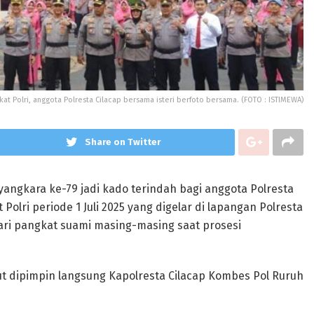
at Polri, anggota Polresta Cilacap bersama isteri berfoto bersama. (FOTO : ISTIMEWA)
Share on Twitter
yangkara ke-79 jadi kado terindah bagi anggota Polresta
olri periode 1 Juli 2025 yang digelar di lapangan Polresta
ari pangkat suami masing-masing saat prosesi
but dipimpin langsung Kapolresta Cilacap Kombes Pol Ruruh