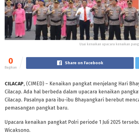
Usai kenaikan upacara kenaikan pangk
0
Share on Facebook
Bagikan
CILACAP
, (CIMED) – Kenaikan pangkat menjelang Hari Bha
Cilacap. Ada hal berbeda dalam upacara kenaikan pangkat P
Cilacap. Pasalnya para ibu-ibu Bhayangkari berebut menc
pemasangan pangkat baru.
Upacara kenaikan pangkat Polri periode 1 Juli 2025 terse
Wicaksono.