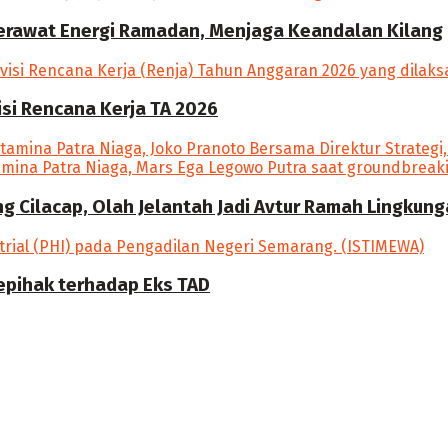
Merawat Energi Ramadan, Menjaga Keandalan Kilang
si Rencana Kerja TA 2026
ang Cilacap, Olah Jelantah Jadi Avtur Ramah Lingkun
epihak terhadap Eks TAD