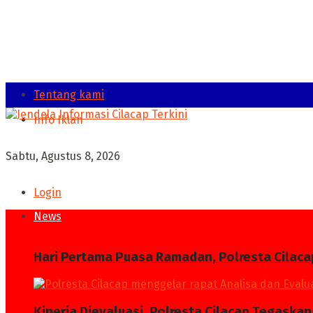
Tentang kami
Info Iklan
Sabtu, Agustus 8, 2026
Login
News
Hari Pertama Puasa Ramadan, Polresta Cilaca
Kinerja Dievaluasi, Polresta Cilacap Tegask