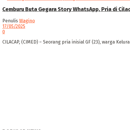
Cemburu Buta Gegara Story WhatsApp, Pria di Cila
Penulis
Wagino
17/05/2025
0
CILACAP, (CIMED) – Seorang pria inisial GF (23), warga Kelur