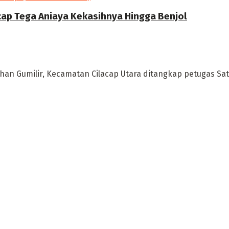
cap Tega Aniaya Kekasihnya Hingga Benjol
ahan Gumilir, Kecamatan Cilacap Utara ditangkap petugas Satre