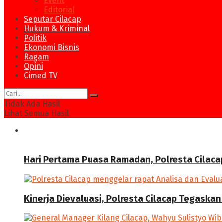
Event
Editorial
Seputar Cilacap
Hukum & Kriminal
Politik
Ekonomi Bisnis
Ragam
Opini
Cimed TV
Tidak Ada Hasil
Lihat Semua Hasil
News
Hari Pertama Puasa Ramadan, Polresta Cilaca
Kinerja Dievaluasi, Polresta Cilacap Tegask