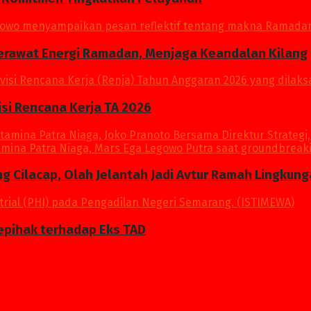
Merawat Energi Ramadan, Menjaga Keandalan Kilang
si Rencana Kerja TA 2026
ang Cilacap, Olah Jelantah Jadi Avtur Ramah Lingkun
epihak terhadap Eks TAD