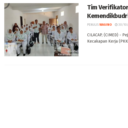
Tim Verifikato
Kemendikbudris
PENULIS
WAGINO
30/10
CILACAP, (CIMED) - Pe
Kecakapan Kerja (PKK) 