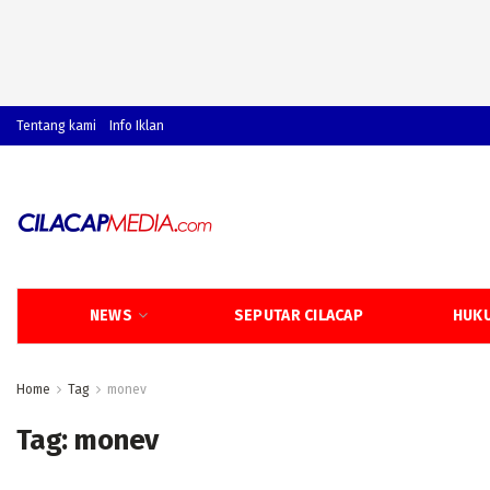
Tentang kami
Info Iklan
NEWS
SEPUTAR CILACAP
HUKU
Home
Tag
monev
Tag:
monev