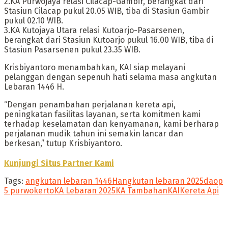
2.KA Purwojaya relasi Cilacap-Gambir, berangkat dari
Stasiun Cilacap pukul 20.05 WIB, tiba di Stasiun Gambir
pukul 02.10 WIB.
3.KA Kutojaya Utara relasi Kutoarjo-Pasarsenen,
berangkat dari Stasiun Kutoarjo pukul 16.00 WIB, tiba di
Stasiun Pasarsenen pukul 23.35 WIB.
Krisbiyantoro menambahkan, KAI siap melayani
pelanggan dengan sepenuh hati selama masa angkutan
Lebaran 1446 H.
“Dengan penambahan perjalanan kereta api,
peningkatan fasilitas layanan, serta komitmen kami
terhadap keselamatan dan kenyamanan, kami berharap
perjalanan mudik tahun ini semakin lancar dan
berkesan,” tutup Krisbiyantoro.
Kunjungi Situs Partner Kami
Tags:
angkutan lebaran 1446H
angkutan lebaran 2025
daop
5 purwokerto
KA Lebaran 2025
KA Tambahan
KAI
Kereta Api