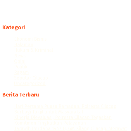
Menyajikan berita dan informasi Cilacap terkini
Follow us
Kategori
Ekonomi Bisnis
Halaman
Hukum & Kriminal
News
Opini
Politik
Ragam
Seputar Cilacap
Uncategorized
Berita Terbaru
Hari Pertama Puasa Ramadan, Polresta Cilacap
Berbagi Takjil untuk Masyarakat
Kinerja Dievaluasi, Polresta Cilacap Tegaskan
Komitmen Tingkatkan Pelayanan
Tarawih Perdana 1447 H, GM Kilang Cilacap: Merawat