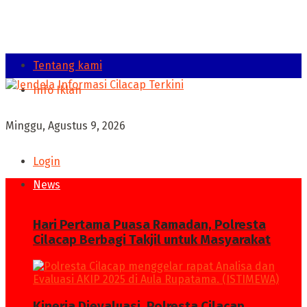
Tentang kami
Info Iklan
Minggu, Agustus 9, 2026
Login
News
Hari Pertama Puasa Ramadan, Polresta
Cilacap Berbagi Takjil untuk Masyarakat
Kinerja Dievaluasi, Polresta Cilacap