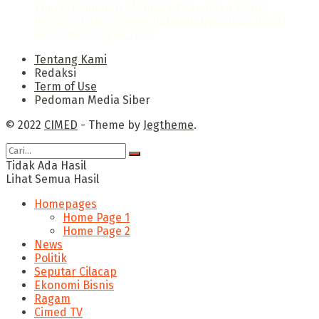
Energi Ramadan, Menjaga Keandalan Kilang
Polresta Cilacap Gelar Rapat Penyusunan Revisi
Rencana Kerja TA 2026
Tentang Kami
Redaksi
Term of Use
Pedoman Media Siber
© 2022
CIMED
- Theme by
Jegtheme
.
Tidak Ada Hasil
Lihat Semua Hasil
Homepages
Home Page 1
Home Page 2
News
Politik
Seputar Cilacap
Ekonomi Bisnis
Ragam
Cimed TV