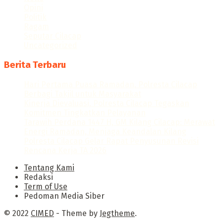
Opini
Politik
Ragam
Seputar Cilacap
Uncategorized
Berita Terbaru
Hari Pertama Puasa Ramadan, Polresta Cilacap
Berbagi Takjil untuk Masyarakat
Kinerja Dievaluasi, Polresta Cilacap Tegaskan
Komitmen Tingkatkan Pelayanan
Tarawih Perdana 1447 H, GM Kilang Cilacap: Merawat
Energi Ramadan, Menjaga Keandalan Kilang
Polresta Cilacap Gelar Rapat Penyusunan Revisi
Rencana Kerja TA 2026
Tentang Kami
Redaksi
Term of Use
Pedoman Media Siber
© 2022
CIMED
- Theme by
Jegtheme
.