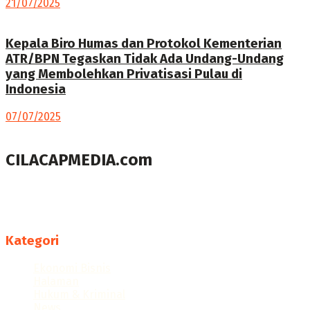
21/07/2025
Kepala Biro Humas dan Protokol Kementerian
ATR/BPN Tegaskan Tidak Ada Undang-Undang
yang Membolehkan Privatisasi Pulau di
Indonesia
07/07/2025
CILACAPMEDIA.com
Menyajikan berita dan informasi Cilacap terkini
Follow us
Kategori
Ekonomi Bisnis
Halaman
Hukum & Kriminal
News