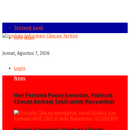
Tentang kami
Info Iklan
Jumat, Agustus 7, 2026
Login
News
Hari Pertama Puasa Ramadan, Polresta
Cilacap Berbagi Takjil untuk Masyarakat
Kinerja Dievaluasi, Polresta Cilacap