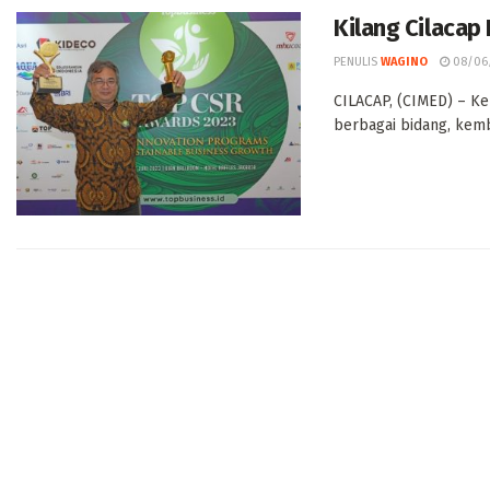
Kilang Cilacap
PENULIS
WAGINO
08/06
CILACAP, (CIMED) – Ke
berbagai bidang, kemb