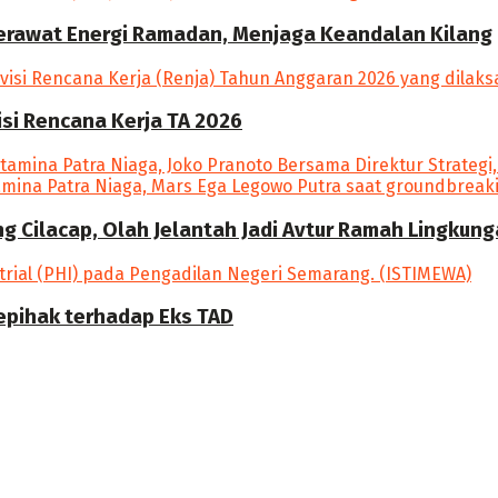
Merawat Energi Ramadan, Menjaga Keandalan Kilang
si Rencana Kerja TA 2026
ang Cilacap, Olah Jelantah Jadi Avtur Ramah Lingkun
epihak terhadap Eks TAD