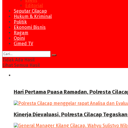
Event
Editorial
Seputar Cilacap
Hukum & Kriminal
Politik
Ekonomi Bisnis
Ragam
Opini
Cimed TV
Tidak Ada Hasil
Lihat Semua Hasil
News
Hari Pertama Puasa Ramadan, Polresta Cilaca
Kinerja Dievaluasi, Polresta Cilacap Tegask