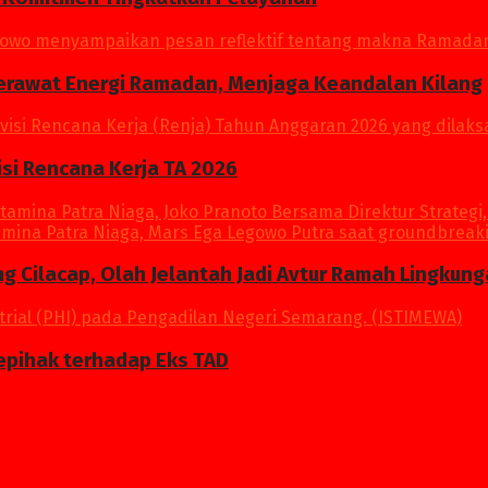
Merawat Energi Ramadan, Menjaga Keandalan Kilang
si Rencana Kerja TA 2026
ang Cilacap, Olah Jelantah Jadi Avtur Ramah Lingkun
epihak terhadap Eks TAD