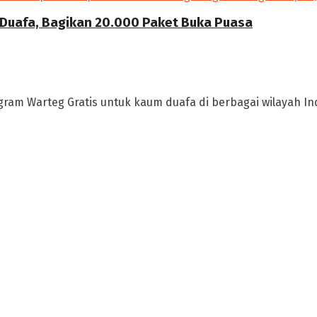
 Duafa, Bagikan 20.000 Paket Buka Puasa
ram Warteg Gratis untuk kaum duafa di berbagai wilayah Indon