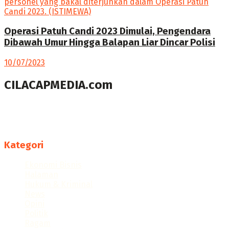
Operasi Patuh Candi 2023 Dimulai, Pengendara
Dibawah Umur Hingga Balapan Liar Dincar Polisi
10/07/2023
CILACAPMEDIA.com
Menyajikan berita dan informasi Cilacap terkini
Follow us
Kategori
Ekonomi Bisnis
Halaman
Hukum & Kriminal
News
Opini
Politik
Ragam