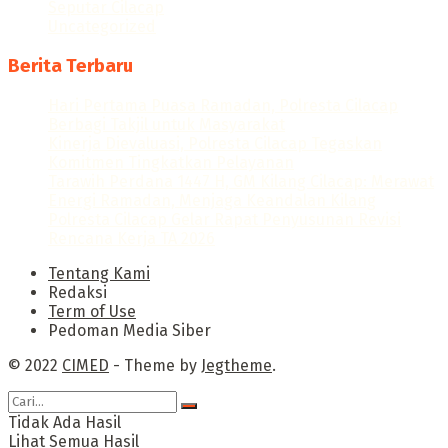
Seputar Cilacap
Uncategorized
Berita Terbaru
Hari Pertama Puasa Ramadan, Polresta Cilacap
Berbagi Takjil untuk Masyarakat
Kinerja Dievaluasi, Polresta Cilacap Tegaskan
Komitmen Tingkatkan Pelayanan
Tarawih Perdana 1447 H, GM Kilang Cilacap: Merawat
Energi Ramadan, Menjaga Keandalan Kilang
Polresta Cilacap Gelar Rapat Penyusunan Revisi
Rencana Kerja TA 2026
Tentang Kami
Redaksi
Term of Use
Pedoman Media Siber
© 2022
CIMED
- Theme by
Jegtheme
.
Tidak Ada Hasil
Lihat Semua Hasil