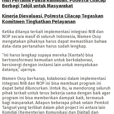
Hari Pertama Puasa Ramadan, Polresta Cilacap
Berbagi Takjil untuk Masyarakat
Kinerja Dievaluasi, Polresta Cilacap Tegaskan
Komitmen Tingkatkan Pelayanan
Ketika ditanya terkait implementasi integrasi NIB dan
NOP secara masif di seluruh Indonesia, Wamen Ossy
mengatakan pihaknya harus dapat memastikan bahwa
data-data pertanahan harus sudah lengkap.
“Ini harus lengkap supaya mereka (Kantah) bisa
bertransformasi kemudian untuk berkolaborasi,
bersinergi dengan instansi lain untuk menyatukan
datanya,” ujarnya.
Wamen Ossy berharap, kolaborasi dalam implementasi
Integrasi NIB dan NOP ini bisa membuat program ini
dapat betul diluncurkan. Untuk itu, ia mendorong seluruh
pihak terkait untuk terus bekerja sama dengan baik agar
program ini bisa memberikan dampak baik, termasuk
bagi masyarakat. Adapun beberapa pihak selain Pemkot
Tangsel yang terlibat dalam pilot project ini antara lain
Komdigi (Kementerian Komunikasi dan Digital) dan