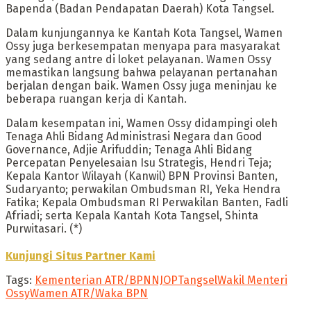
Bapenda (Badan Pendapatan Daerah) Kota Tangsel.
Dalam kunjungannya ke Kantah Kota Tangsel, Wamen
Ossy juga berkesempatan menyapa para masyarakat
yang sedang antre di loket pelayanan. Wamen Ossy
memastikan langsung bahwa pelayanan pertanahan
berjalan dengan baik. Wamen Ossy juga meninjau ke
beberapa ruangan kerja di Kantah.
Dalam kesempatan ini, Wamen Ossy didampingi oleh
Tenaga Ahli Bidang Administrasi Negara dan Good
Governance, Adjie Arifuddin; Tenaga Ahli Bidang
Percepatan Penyelesaian Isu Strategis, Hendri Teja;
Kepala Kantor Wilayah (Kanwil) BPN Provinsi Banten,
Sudaryanto; perwakilan Ombudsman RI, Yeka Hendra
Fatika; Kepala Ombudsman RI Perwakilan Banten, Fadli
Afriadi; serta Kepala Kantah Kota Tangsel, Shinta
Purwitasari. (*)
Kunjungi Situs Partner Kami
Tags:
Kementerian ATR/BPN
NJOP
Tangsel
Wakil Menteri
Ossy
Wamen ATR/Waka BPN