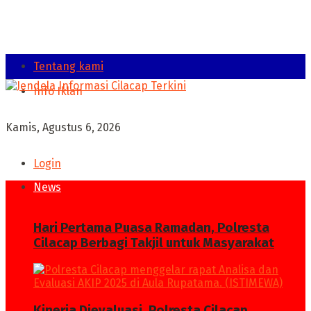
Tentang kami
Info Iklan
Kamis, Agustus 6, 2026
Login
News
Hari Pertama Puasa Ramadan, Polresta
Cilacap Berbagi Takjil untuk Masyarakat
Kinerja Dievaluasi, Polresta Cilacap