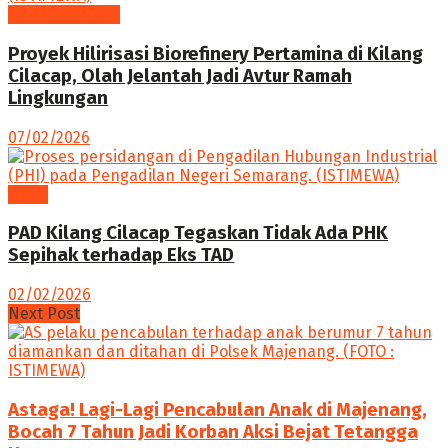
Ekonomi Bisnis
Proyek Hilirisasi Biorefinery Pertamina di Kilang
Cilacap, Olah Jelantah Jadi Avtur Ramah
Lingkungan
07/02/2026
News
PAD Kilang Cilacap Tegaskan Tidak Ada PHK
Sepihak terhadap Eks TAD
02/02/2026
Next Post
Astaga! Lagi-Lagi Pencabulan Anak di Majenang,
Bocah 7 Tahun Jadi Korban Aksi Bejat Tetangga