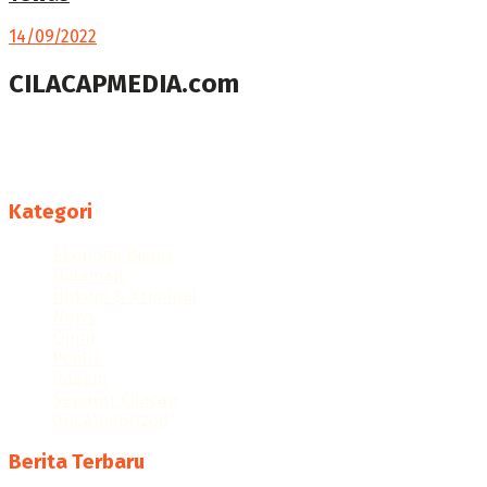
14/09/2022
CILACAPMEDIA.com
Menyajikan berita dan informasi Cilacap terkini
Follow us
Kategori
Ekonomi Bisnis
Halaman
Hukum & Kriminal
News
Opini
Politik
Ragam
Seputar Cilacap
Uncategorized
Berita Terbaru