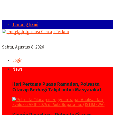
Tentang kami
Info Iklan
Sabtu, Agustus 8, 2026
Login
News
Hari Pertama Puasa Ramadan, Polresta
Cilacap Berbagi Takjil untuk Masyarakat
Kinerja Dievaluasi, Polresta Cilacap