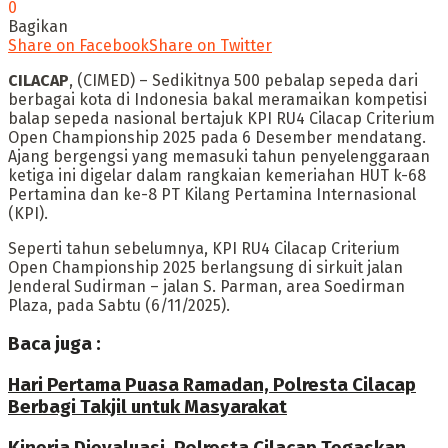
0
Bagikan
Share on Facebook
Share on Twitter
CILACAP
, (CIMED) – Sedikitnya 500 pebalap sepeda dari
berbagai kota di Indonesia bakal meramaikan kompetisi
balap sepeda nasional bertajuk KPI RU4 Cilacap Criterium
Open Championship 2025 pada 6 Desember mendatang.
Ajang bergengsi yang memasuki tahun penyelenggaraan
ketiga ini digelar dalam rangkaian kemeriahan HUT k-68
Pertamina dan ke-8 PT Kilang Pertamina Internasional
(KPI).
Seperti tahun sebelumnya, KPI RU4 Cilacap Criterium
Open Championship 2025 berlangsung di sirkuit jalan
Jenderal Sudirman – jalan S. Parman, area Soedirman
Plaza, pada Sabtu (6/11/2025).
Baca juga :
Hari Pertama Puasa Ramadan, Polresta Cilacap
Berbagi Takjil untuk Masyarakat
Kinerja Dievaluasi, Polresta Cilacap Tegaskan