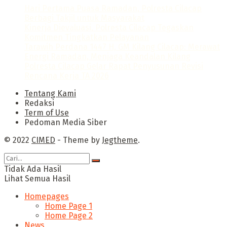
Hari Pertama Puasa Ramadan, Polresta Cilacap
Berbagi Takjil untuk Masyarakat
Kinerja Dievaluasi, Polresta Cilacap Tegaskan
Komitmen Tingkatkan Pelayanan
Tarawih Perdana 1447 H, GM Kilang Cilacap: Merawat
Energi Ramadan, Menjaga Keandalan Kilang
Polresta Cilacap Gelar Rapat Penyusunan Revisi
Rencana Kerja TA 2026
Tentang Kami
Redaksi
Term of Use
Pedoman Media Siber
© 2022
CIMED
- Theme by
Jegtheme
.
Tidak Ada Hasil
Lihat Semua Hasil
Homepages
Home Page 1
Home Page 2
News