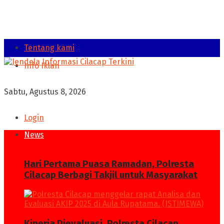
Tentang kami
Info Iklan
Sabtu, Agustus 8, 2026
Login
News
Hari Pertama Puasa Ramadan, Polresta
Cilacap Berbagi Takjil untuk Masyarakat
Kinerja Dievaluasi, Polresta Cilacap