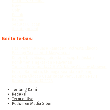
Hukum & Kriminal
News
Opini
Politik
Ragam
Seputar Cilacap
Uncategorized
Berita Terbaru
Hari Pertama Puasa Ramadan, Polresta Cilacap
Berbagi Takjil untuk Masyarakat
Kinerja Dievaluasi, Polresta Cilacap Tegaskan
Komitmen Tingkatkan Pelayanan
Tarawih Perdana 1447 H, GM Kilang Cilacap: Merawat
Energi Ramadan, Menjaga Keandalan Kilang
Polresta Cilacap Gelar Rapat Penyusunan Revisi
Rencana Kerja TA 2026
Tentang Kami
Redaksi
Term of Use
Pedoman Media Siber