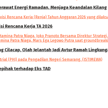
Merawat Energi Ramadan, Menjaga Keandalan Kilang
si Rencana Kerja TA 2026
ang Cilacap, Olah Jelantah Jadi Avtur Ramah Lingkun
epihak terhadap Eks TAD