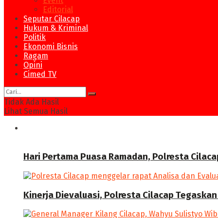
Event
Editorial
Seputar Cilacap
Hukum & Kriminal
Politik
Ekonomi Bisnis
Ragam
Opini
Cimed TV
Tidak Ada Hasil
Lihat Semua Hasil
News
Hari Pertama Puasa Ramadan, Polresta Cilaca
Kinerja Dievaluasi, Polresta Cilacap Tegask