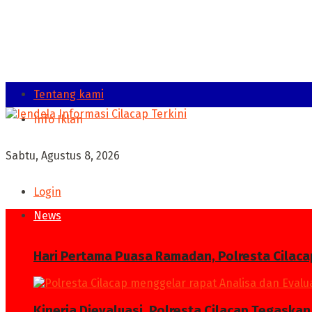
Tentang kami
Info Iklan
Sabtu, Agustus 8, 2026
Login
News
Hari Pertama Puasa Ramadan, Polresta Cilaca
Kinerja Dievaluasi, Polresta Cilacap Tegask