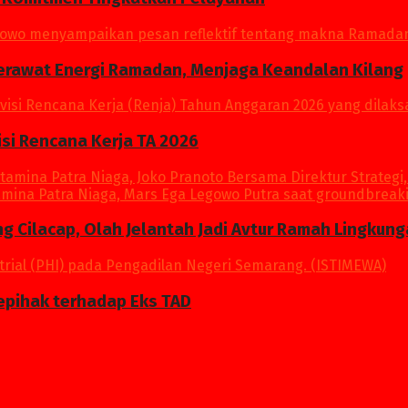
Merawat Energi Ramadan, Menjaga Keandalan Kilang
si Rencana Kerja TA 2026
ang Cilacap, Olah Jelantah Jadi Avtur Ramah Lingkun
epihak terhadap Eks TAD