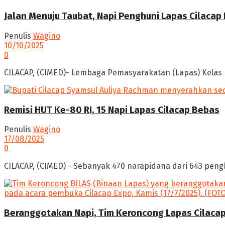
Jalan Menuju Taubat, ‎Napi Penghuni Lapas Cilacap
Penulis
Wagino
10/10/2025
0
CILACAP, (CIMED)- Lembaga Pemasyarakatan (Lapas) Kelas I
Remisi HUT Ke-80 RI, 15 Napi Lapas Cilacap Bebas
Penulis
Wagino
17/08/2025
0
CILACAP, (CIMED) - Sebanyak 470 narapidana dari 643 penghu
Beranggotakan Napi, Tim Keroncong Lapas Cilaca