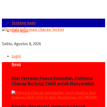
Tentang kami
Info Iklan
Sabtu, Agustus 8, 2026
Login
News
Hari Pertama Puasa Ramadan, Polresta
Cilacap Berbagi Takjil untuk Masyarakat
Kinerja Dievaluasi, Polresta Cilacap