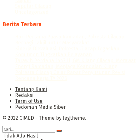
Ragam
Seputar Cilacap
Uncategorized
Berita Terbaru
Hari Pertama Puasa Ramadan, Polresta Cilacap
Berbagi Takjil untuk Masyarakat
Kinerja Dievaluasi, Polresta Cilacap Tegaskan
Komitmen Tingkatkan Pelayanan
Tarawih Perdana 1447 H, GM Kilang Cilacap: Merawat
Energi Ramadan, Menjaga Keandalan Kilang
Polresta Cilacap Gelar Rapat Penyusunan Revisi
Rencana Kerja TA 2026
Tentang Kami
Redaksi
Term of Use
Pedoman Media Siber
© 2022
CIMED
- Theme by
Jegtheme
.
Tidak Ada Hasil