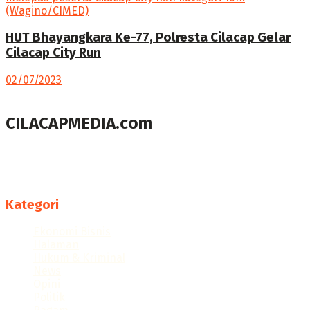
HUT Bhayangkara Ke-77, Polresta Cilacap Gelar
Cilacap City Run
02/07/2023
CILACAPMEDIA.com
Menyajikan berita dan informasi Cilacap terkini
Follow us
Kategori
Ekonomi Bisnis
Halaman
Hukum & Kriminal
News
Opini
Politik