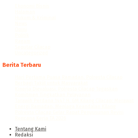
Ekonomi Bisnis
Halaman
Hukum & Kriminal
News
Opini
Politik
Ragam
Seputar Cilacap
Uncategorized
Berita Terbaru
Hari Pertama Puasa Ramadan, Polresta Cilacap
Berbagi Takjil untuk Masyarakat
Kinerja Dievaluasi, Polresta Cilacap Tegaskan
Komitmen Tingkatkan Pelayanan
Tarawih Perdana 1447 H, GM Kilang Cilacap: Merawat
Energi Ramadan, Menjaga Keandalan Kilang
Polresta Cilacap Gelar Rapat Penyusunan Revisi
Rencana Kerja TA 2026
Tentang Kami
Redaksi