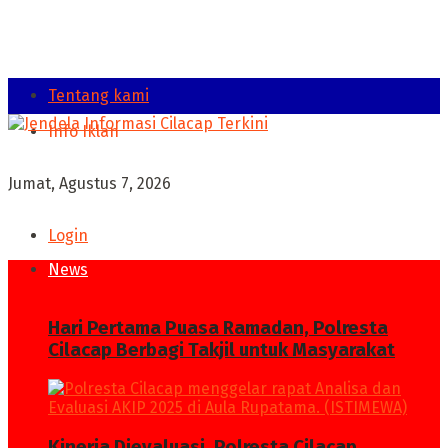
Tentang kami
Info Iklan
Jumat, Agustus 7, 2026
Login
News
Hari Pertama Puasa Ramadan, Polresta
Cilacap Berbagi Takjil untuk Masyarakat
Kinerja Dievaluasi, Polresta Cilacap