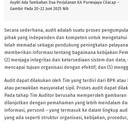
Asyik! Ada Tambahan Dua Perjalanan KA Purwojaya Cilacap –
Gambir Pada 20–22 Juni 2025 Nih
Secara sederhana, audit adalah suatu proses pengumpula
pihak yang independen dan kompeten untuk mengetahui
telah memadai sebagai pendukung peningkatan pelayanan pu
memberikan informasi tentang bagaimana kebijakan Pemka
(2) menjaga integritas dan ketersediaan sistem dan data;
mencapai tujuan organisasi dengan efektif; dan (5) men
Audit dapat dilakukan oleh Tim yang terdiri dari BPK ata
atau perwakilan masyarakat sipil. Proses audit dapat dila
Pada tahap Tim Auditor berusaha memperoleh gambaran u
dilanjutkan dengan pemahaman yang lebih mendalam dari s
informasi, personil – yang termasuk ke dalam lingkup au
yang ada seperti struktur organisasi, kebijakan, prosedur,