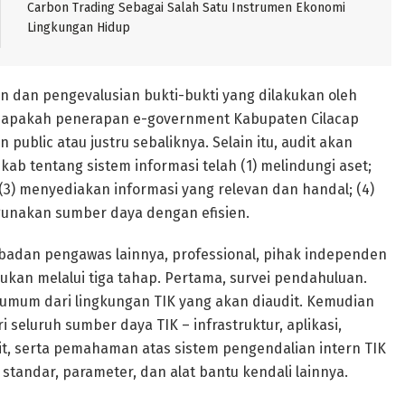
Carbon Trading Sebagai Salah Satu Instrumen Ekonomi
Lingkungan Hidup
n dan pengevalusian bukti-bukti yang dilakukan oleh
 apakah penerapan e-government Kabupaten Cilacap
blic atau justru sebaliknya. Selain itu, audit akan
b tentang sistem informasi telah (1) melindungi aset;
 (3) menyediakan informasi yang relevan dan handal; (4)
ggunakan sumber daya dengan efisien.
u badan pengawas lainnya, professional, pihak independen
kukan melalui tiga tahap. Pertama, survei pendahuluan.
mum dari lingkungan TIK yang akan diaudit. Kemudian
eluruh sumber daya TIK – infrastruktur, aplikasi,
dit, serta pemahaman atas sistem pengendalian intern TIK
 standar, parameter, dan alat bantu kendali lainnya.