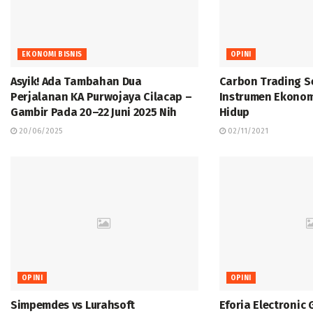
EKONOMI BISNIS
OPINI
Asyik! Ada Tambahan Dua
Carbon Trading S
Perjalanan KA Purwojaya Cilacap –
Instrumen Ekonom
Gambir Pada 20–22 Juni 2025 Nih
Hidup
20/06/2025
02/11/2021
OPINI
OPINI
Simpemdes vs Lurahsoft
Eforia Electronic