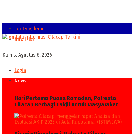
Tentang kami
Info Iklan
Kamis, Agustus 6, 2026
Login
News
Hari Pertama Puasa Ramadan, Polresta
Cilacap Berbagi Takjil untuk Masyarakat
Kinerja Dievaluasi, Polresta Cilacap