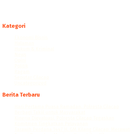
Menyajikan berita dan informasi Cilacap terkini
Follow us
Kategori
Ekonomi Bisnis
Halaman
Hukum & Kriminal
News
Opini
Politik
Ragam
Seputar Cilacap
Uncategorized
Berita Terbaru
Hari Pertama Puasa Ramadan, Polresta Cilacap
Berbagi Takjil untuk Masyarakat
Kinerja Dievaluasi, Polresta Cilacap Tegaskan
Komitmen Tingkatkan Pelayanan
Tarawih Perdana 1447 H, GM Kilang Cilacap: Merawat