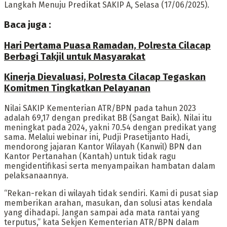
Langkah Menuju Predikat SAKIP A, Selasa (17/06/2025).
Baca juga :
Hari Pertama Puasa Ramadan, Polresta Cilacap
Berbagi Takjil untuk Masyarakat
Kinerja Dievaluasi, Polresta Cilacap Tegaskan
Komitmen Tingkatkan Pelayanan
Nilai SAKIP Kementerian ATR/BPN pada tahun 2023
adalah 69,17 dengan predikat BB (Sangat Baik). Nilai itu
meningkat pada 2024, yakni 70.54 dengan predikat yang
sama. Melalui webinar ini, Pudji Prasetijanto Hadi,
mendorong jajaran Kantor Wilayah (Kanwil) BPN dan
Kantor Pertanahan (Kantah) untuk tidak ragu
mengidentifikasi serta menyampaikan hambatan dalam
pelaksanaannya.
“Rekan-rekan di wilayah tidak sendiri. Kami di pusat siap
memberikan arahan, masukan, dan solusi atas kendala
yang dihadapi. Jangan sampai ada mata rantai yang
terputus,” kata Sekjen Kementerian ATR/BPN dalam