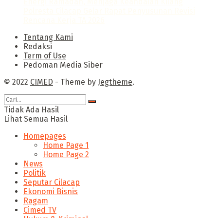
Energi Ramadan, Menjaga Keandalan Kilang
Polresta Cilacap Gelar Rapat Penyusunan Revisi
Rencana Kerja TA 2026
Tentang Kami
Redaksi
Term of Use
Pedoman Media Siber
© 2022
CIMED
- Theme by
Jegtheme
.
Tidak Ada Hasil
Lihat Semua Hasil
Homepages
Home Page 1
Home Page 2
News
Politik
Seputar Cilacap
Ekonomi Bisnis
Ragam
Cimed TV