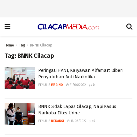
Home
Tag
BNNK Cilacap
Tag:
BNNK Cilacap
Peringati HANI, Karyawan Alfamart Diberi
Penyuluhan Anti Narkotika
PENULIS
WAGINO
21/06/2022
0
BNNK Sidak Lapas Cilacap, Napi Kasus
Narkoba Dites Urine
PENULIS
REDAKSI
17/03/2022
0