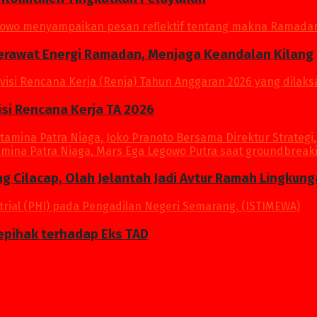
Merawat Energi Ramadan, Menjaga Keandalan Kilang
si Rencana Kerja TA 2026
ang Cilacap, Olah Jelantah Jadi Avtur Ramah Lingkun
epihak terhadap Eks TAD