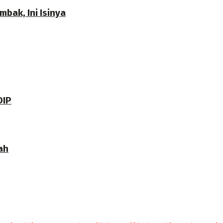
bak, Ini Isinya
DIP
ah