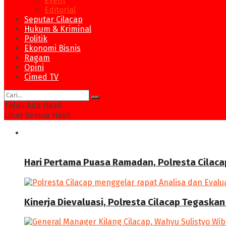
Event
Editorial
Seputar Cilacap
Hukum & Kriminal
Politik
Ekonomi Bisnis
Ragam
Opini
Cimed TV
Tidak Ada Hasil
Lihat Semua Hasil
News
Hari Pertama Puasa Ramadan, Polresta Cilaca
Kinerja Dievaluasi, Polresta Cilacap Tegask