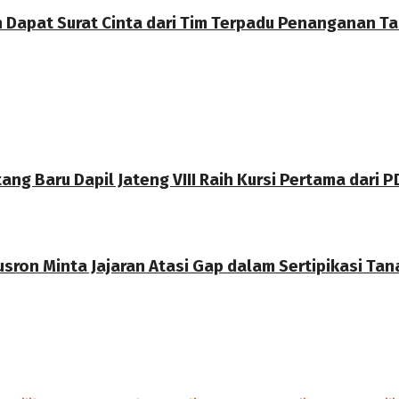
Dapat Surat Cinta dari Tim Terpadu Penanganan Tam
g Baru Dapil Jateng VIII Raih Kursi Pertama dari P
sron Minta Jajaran Atasi Gap dalam Sertipikasi Tan