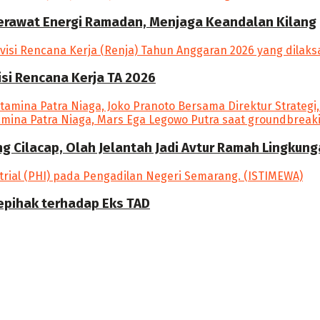
Merawat Energi Ramadan, Menjaga Keandalan Kilang
si Rencana Kerja TA 2026
ang Cilacap, Olah Jelantah Jadi Avtur Ramah Lingkun
epihak terhadap Eks TAD